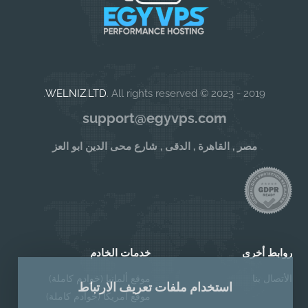
WELNIZ.LTD
. All rights reserved.
2019 - 2023 ©
support@egyvps.com
مصر , القاهرة , الدقى , شارع محى الدين ابو العز
روابط أخرى
خدمات الخادم
الأتصال بنا
موقع ألمانيا (خوادم كاملة)
استخدام ملفات تعريف الارتباط
موقع امريكا (خوادم كاملة)