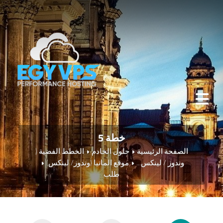
خطة 5
الصفحة الرئيسية
حلول الخادم
الخطط الفضية (
وندوز / لينكس...
موقع المانيا (وندوز/ لينكس)
طلب