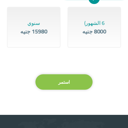
6 الشهور)
سنوي
8000 جنيه
15980 جنيه
استمر