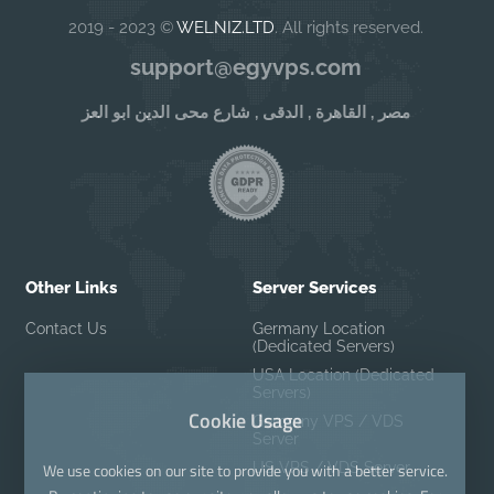
2019 - 2023 ©
WELNIZ.LTD
. All rights reserved.
support@egyvps.com
مصر , القاهرة , الدقى , شارع محى الدين ابو العز
Other Links
Server Services
Contact Us
Germany Location
(Dedicated Servers)
USA Location (Dedicated
Servers)
Cookie Usage
Germany VPS / VDS
Server
US VPS / VDS Server
We use cookies on our site to provide you with a better service.