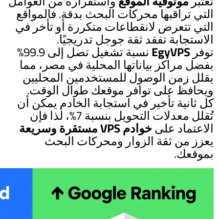
تُعتبر
موثوقية الموقع
واستقراره من العوامل
التي تراقبها محركات البحث بدقة. فالمواقع
التي تتعرض لانقطاعات متكررة أو تأخر في
الاستجابة تفقد ثقة جوجل تدريجيًا.
توفر
EgyVPS
نسبة تشغيل تصل إلى 99.9%
بفضل مراكز بياناتها المحلية في مصر، مما
يقلل زمن الوصول للمستخدمين المحليين
ويحافظ على توافر موقعك طوال الوقت.
كل ثانية تأخير في استجابة الخادم يمكن أن
تُقلل معدلات التحويل بنسبة 7%، لذا فإن
الاعتماد على
خوادم VPS مستقرة وسريعة
يعزز من ثقة الزوار ومحركات البحث
بموقعك.