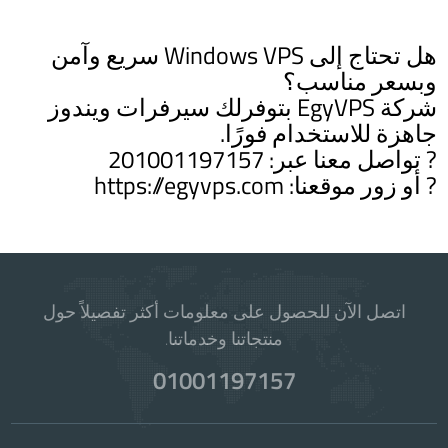
هل تحتاج إلى Windows VPS سريع وآمن
وبسعر مناسب؟
شركة EgyVPS بتوفرلك سيرفرات ويندوز
جاهزة للاستخدام فورًا.
? تواصل معنا عبر: 201001197157
? أو زور موقعنا: https://egyvps.com
اتصل الآن للحصول على معلومات أكثر تفصيلاً حول
منتجاتنا وخدماتنا.
01001197157