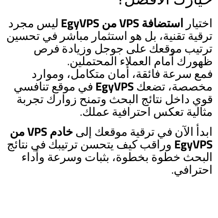
اختيار
استضافة VPS من EgyVPS
ليس مجرد
ترقية تقنية، بل هو استثمار مباشر في تحسين
ترتيب موقعك على جوجل وزيادة فرص
ظهورك أمام العملاء المحتملين.
فمع سرعة فائقة، أمان متكامل، وموارد
مخصصة، تضعك
EgyVPS
في موقع تنافسي
قوي داخل نتائج البحث وتمنح زوارك تجربة
مثالية تعكس احترافية عملك.
ابدأ الآن في ترقية موقعك إلى
خادم VPS من
EgyVPS
وراقب كيف يتحسن ترتيبك في نتائج
البحث خطوة بخطوة، بثبات وسرعة وأداء
احترافي.