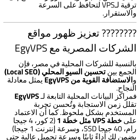
ترقية لـVPS لتحافظ على السرعة
والاستقرار.
???????? تعزيز ظهور مواقع
الشركات المصرية مع EgyVPS
بالنسبة للشركات المحلية في مصر، فإن
الجمع بين
تحسين السيو المحلي (Local SEO)
و
الاستضافة القوية من EgyVPS
يمثل معادلة
النجاح.
فمراكز البيانات المحلية التابعة لـ
EgyVPS
تقلل زمن الاستجابة وتُحسن تجربة
المستخدم بشكل ملحوظ. كما أن الاعتماد
على
خطة VPS مثل خطة 1
(2 كور، 4 جيجا
رام، 40 جيجا SSD، وسرعة إنترنت 1 جيجا)
يضمن لك أداءً ثابتًا وسرعة تحميل عالية حتى