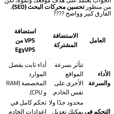
الجواب يعتمد على هدف موقعك ونموه، لكن
من منظور
تحسين محركات البحث (SEO)
،
الفارق كبير وواضح ????
استضافة
الاستضافة
العامل
VPS من
المشتركة
EgyVPS
تتأثر بسرعة
أداء ثابت بفضل
الأداء
المواقع
الموارد
والسرعة
الأخرى على
المخصصة (RAM
نفس الخادم.
و CPU).
محدود جدًا ولا
تحكم كامل في
التحكم في
يمكنك تعديل
إعدادات الخادم