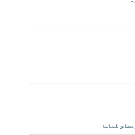
سة
 متطابق للسياسة