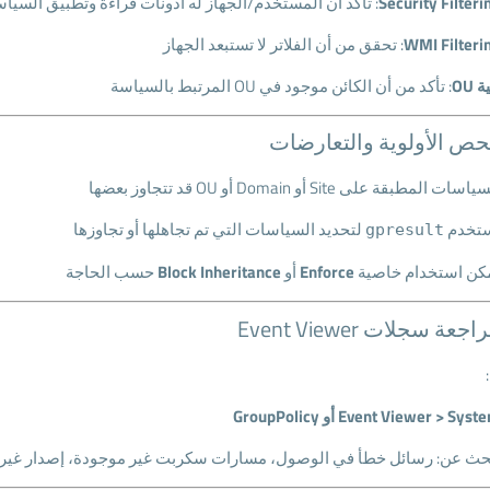
Security Filteri
: تأكد أن المستخدم/الجهاز له أذونات قراءة وتطبيق السيا
WMI Filteri
: تحقق من أن الفلاتر لا تستبعد الجهاز
ة OU
: تأكد من أن الكائن موجود في OU المرتبط بالسياسة
اسات المطبقة على Site أو Domain أو OU قد تتجاوز بعضها
تخدم
لتحديد السياسات التي تم تجاهلها أو تجاوزها
gpresult
كن استخدام خاصية
Enforce
أو
Block Inheritance
حسب الحاجة
Event Viewer > Sys أو GroupPolicy
حث عن: رسائل خطأ في الوصول، مسارات سكربت غير موجودة، إصدار غير