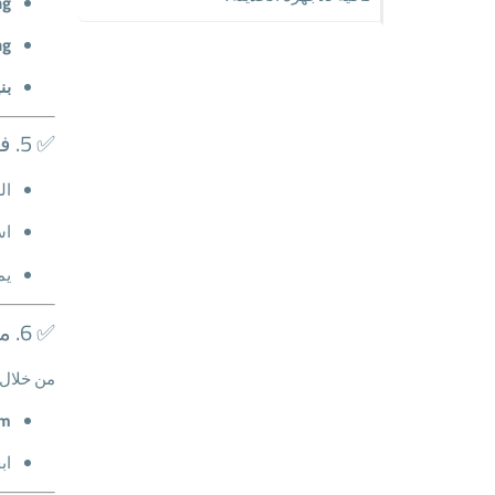
ng
ng
بني
✅ 5. فحص الأولوية والتعارضات
السي
اس
يم
✅ 6. مراجعة سجلات Event Viewer
من خلال:
tem
اب