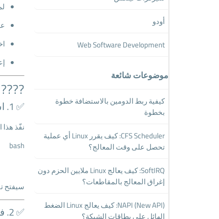
لم
أودو
عدم
اخ
Web Software Development
إع
موضوعات شائعة
????
كيفية ربط الدومين بالاستضافة خطوة
✅ 1. استخدم أداة
بخطوة
نفّذ هذا 
CFS Scheduler: كيف يقرر Linux أي عملية
bash
تحصل على وقت المعالج؟
SoftIRQ: كيف يعالج Linux ملايين الحزم دون
إغراق المعالج بالمقاطعات؟
سيفتح تق
NAPI (New API): كيف يعالج Linux الضغط
✅ 2. فرض تحديث السياسات باستخدام
الهائل على بطاقات الشبكة؟