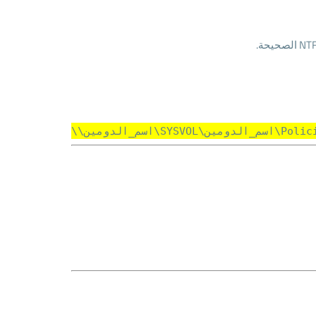
SYSVO\اسم_الدومين\Policies\