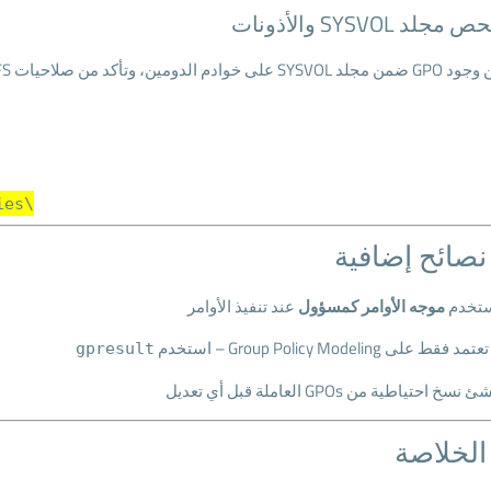
لدومين، وتأكد من صلاحيات NTFS الصحيحة.
\\اسم_الدومين\L
نصائح إضافية
تخدم
موجه الأوامر كمسؤول
عند تنفيذ الأوامر
تمد فقط على Group Policy Modeling – استخدم
gpresult
 نسخ احتياطية من GPOs العاملة قبل أي تعديل
الخلاصة