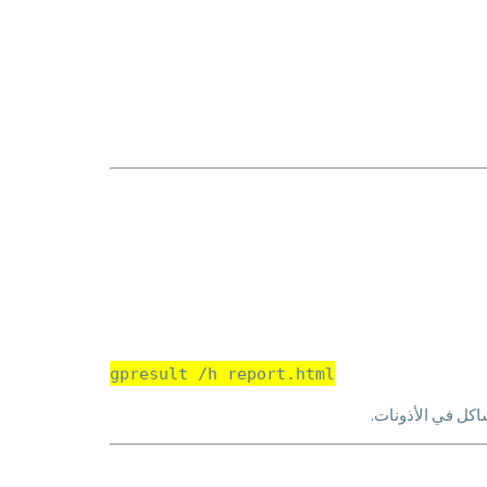
gpresult /h report.html
اكل في الأذونات.