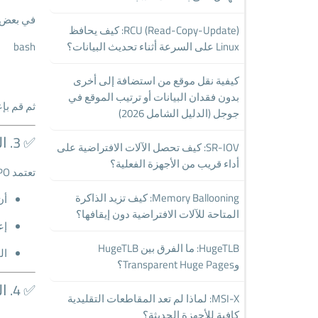
في بعض ا
RCU (Read-Copy-Update): كيف يحافظ
bash
Linux على السرعة أثناء تحديث البيانات؟
كيفية نقل موقع من استضافة إلى أخرى
بدون فقدان البيانات أو ترتيب الموقع في
ثم قم بإ
جوجل (الدليل الشامل 2026)
✅ 3. التحقق من الاتصال بالشبكة والدومين
SR-IOV: كيف تحصل الآلات الافتراضية على
أداء قريب من الأجهزة الفعلية؟
تعتمد GPO على الاتصال بمتحكّمات المجال (Domain Controllers). تحقق من:
Memory Ballooning: كيف تزيد الذاكرة
أن
المتاحة للآلات الافتراضية دون إيقافها؟
إعدادات
HugeTLB: ما الفرق بين HugeTLB
ال
وTransparent Huge Pages؟
✅ 4. التأكد من نطاق السياسة والفلاتر
MSI-X: لماذا لم تعد المقاطعات التقليدية
كافية للأجهزة الحديثة؟