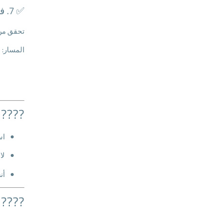
✅ 7. فحص مجلد SYSVOL والأذونات
تحقق من وجود GPO ضمن مجلد SYSVOL على خوادم ا
المسار:
???? 
اس
لا تع
أنشئ
???? 