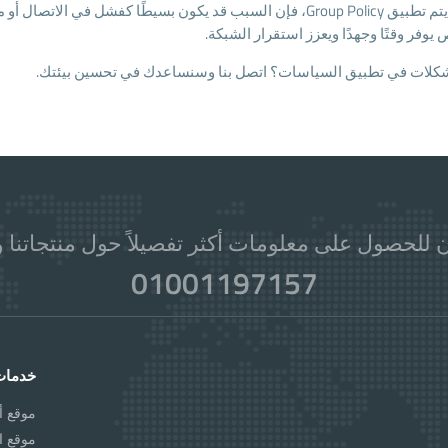
عندما لا يتم تطبيق Group Policy، فإن السبب قد يكون بسيطًا كفشل 
وفر وقتًا وجهدًا ويعزز استقرار الشبكة.
كلات في تطبيق السياسات؟ اتصل بنا وسنساعدك في تحسين بيئتك.
 للحصول على معلومات أكثر تفصيلاً حول منتجاتنا و
01001197157
خدمات
موقع أل
موقع ا