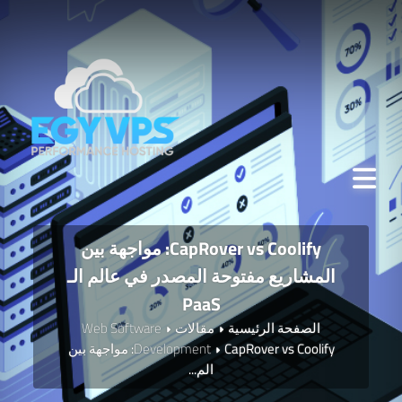
CapRover vs Coolify: مواجهة بين
المشاريع مفتوحة المصدر في عالم الـ
PaaS
الصفحة الرئيسية
مقالات
Web Software
Development
CapRover vs Coolify: مواجهة بين
الم...