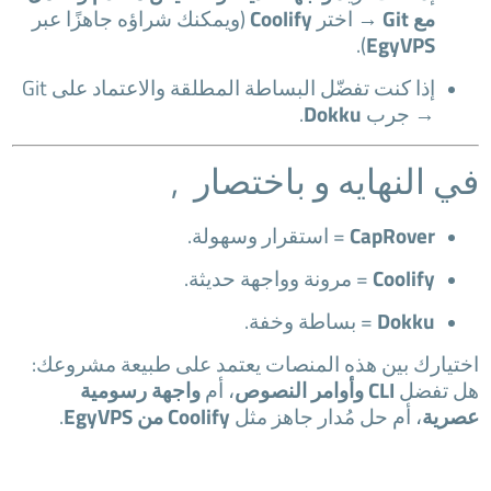
مع Git
→ اختر
Coolify
(ويمكنك شراؤه جاهزًا عبر
).
EgyVPS
إذا كنت تفضّل البساطة المطلقة والاعتماد على Git
→ جرب
Dokku
.
في النهايه و باختصار ,
CapRover
= استقرار وسهولة.
Coolify
= مرونة وواجهة حديثة.
Dokku
= بساطة وخفة.
اختيارك بين هذه المنصات يعتمد على طبيعة مشروعك:
هل تفضل
CLI وأوامر النصوص
، أم
واجهة رسومية
عصرية
، أم حل مُدار جاهز مثل
Coolify من EgyVPS
.