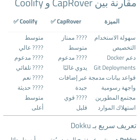
مقارنة بين CapRover و Coolify
الميزة
CapRover ✅
Coolify ✅
سهولة الاستخدام
???? ممتاز
متوسط
التخصيص
متوسط
???? عالي
دعم Docker
???? مدعوم
???? مدعوم
Git Deployments
يدوي غالبًا
???? تلقائي
قواعد بيانات مدمجة
عبر إضافات
???? نعم
واجهة رسومية
جيدة
???? حديثة
مجتمع المطورين
???? قوي
متوسط
استهلاك الموارد
قليل
أعلى
تعريف سريع بـ Dokku
Dokku
هو مشروع مفتوح المصدر يُعتبر من أبسط بدائل