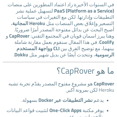
في السنوات الأخيرة زاد اعتماد المطورين على منصات
PaaS (Platform as a Service)
لتسهيل عملية نشر
التطبيقات وإدارتها. لكن مع التغيرات في سياسات
التسعير وإغلاق بعض المنصات مثل
Heroku المجانية
،
أصبح البحث عن بدائل مفتوحة المصدر أمرًا ضروريًا.
وهنا يبرز اسمان قويان في المجتمع التقني:
CapRover
و
Coolify
. في هذا المقال سنقوم بعمل مقارنة شاملة
بينهما، مع توضيح الفرق بين
CLI وواجهة المستخدم
الرسومية
، ونتحدث أيضًا عن بديل شهير مثل
Dokku
.
ما هو CapRover؟
CapRover
هو مشروع مفتوح المصدر يقدّم تجربة تشبه
Heroku لكن بمرونة أكبر.
يدعم
نشر التطبيقات عبر Docker
بسهولة.
يوفر مكتبة
One-Click Apps
لتثبيت قواعد البيانات
والخدمات بسرعة.