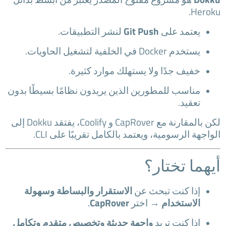
Heroku.
يعتمد على
Git Push
لنشر التطبيقات.
يستخدم Docker في الخلفية لتشغيل الحاويات.
خفيف جدًا ولا يستهلك موارد كثيرة.
مناسب للمطورين الذين يريدون نظامًا بسيطًا بدون
تعقيد.
لكن بالمقارنة مع CapRover و Coolify، يفتقد Dokku إلى
الواجهة الرسومية، ويعتمد بالكامل تقريبًا على CLI.
أيهما تختار؟
إذا كنت تبحث عن
الاستقرار والبساطة وسهولة
الاستخدام
→ اختر
CapRover
.
إذا كنت تريد
واجهة حديثة وتخصيص متقدم وتكامل