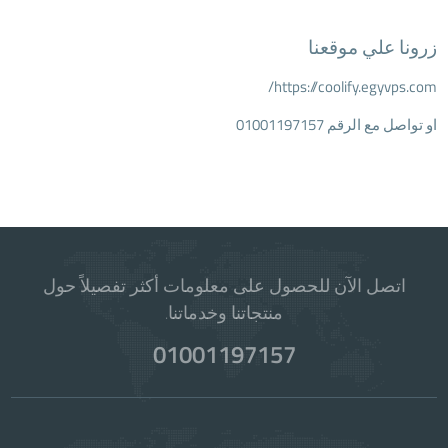
زرونا علي موقعنا
https://coolify.egyvps.com/
او تواصل مع الرقم 01001197157
اتصل الآن للحصول على معلومات أكثر تفصيلاً حول
منتجاتنا وخدماتنا.
01001197157